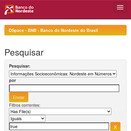
Skip
navigation
DSpace - BNB - Banco do Nordeste do Brasil
Pesquisar
Pesquisar:
por
Filtros correntes: