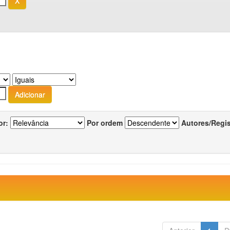
or:
Por ordem
Autores/Regi