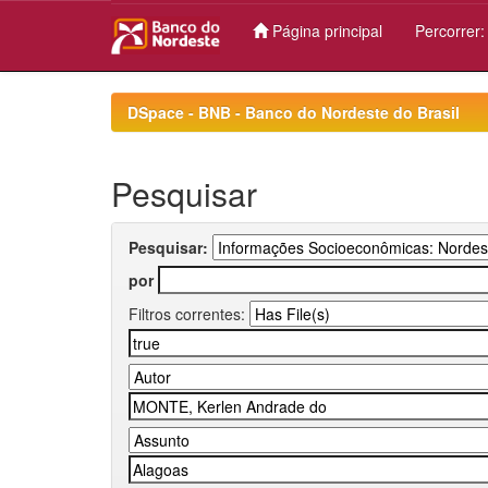
Página principal
Percorrer
Skip
navigation
DSpace - BNB - Banco do Nordeste do Brasil
Pesquisar
Pesquisar:
por
Filtros correntes: