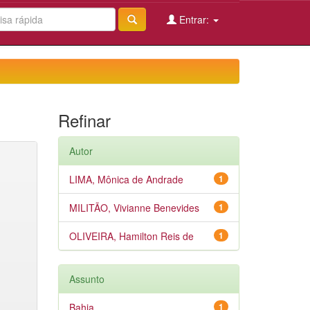
Entrar:
Refinar
Autor
LIMA, Mônica de Andrade
1
MILITÃO, Vivianne Benevides
1
OLIVEIRA, Hamilton Reis de
1
Assunto
Bahia
1