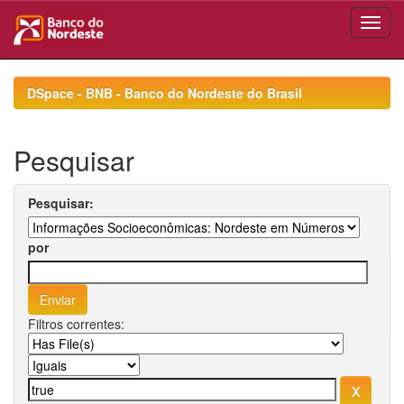
Skip
navigation
DSpace - BNB - Banco do Nordeste do Brasil
Pesquisar
Pesquisar:
por
Filtros correntes: