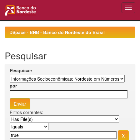
Skip
navigation
DSpace - BNB - Banco do Nordeste do Brasil
Pesquisar
Pesquisar:
por
Filtros correntes: