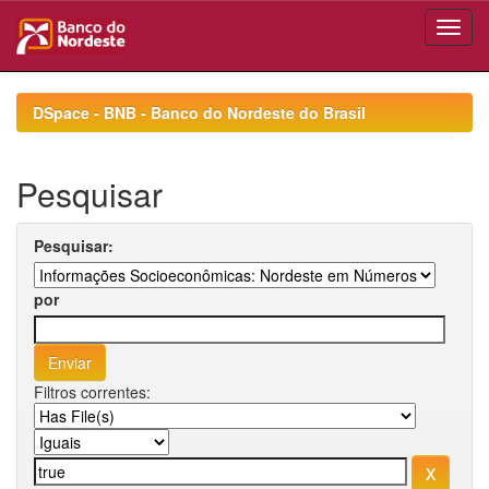
Skip
navigation
DSpace - BNB - Banco do Nordeste do Brasil
Pesquisar
Pesquisar:
por
Filtros correntes: