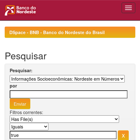
Skip
navigation
DSpace - BNB - Banco do Nordeste do Brasil
Pesquisar
Pesquisar:
por
Filtros correntes: