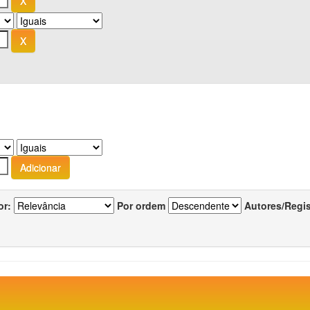
or:
Por ordem
Autores/Regi