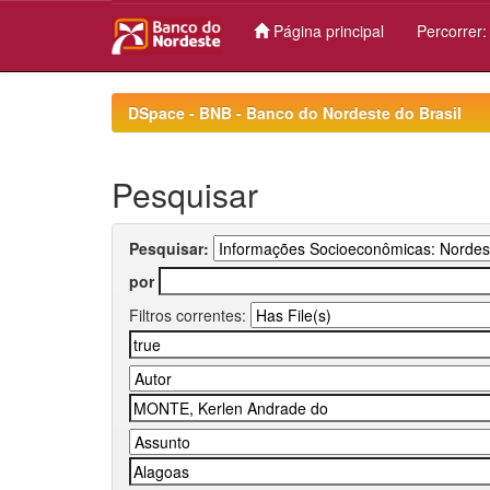
Página principal
Percorrer
Skip
navigation
DSpace - BNB - Banco do Nordeste do Brasil
Pesquisar
Pesquisar:
por
Filtros correntes: