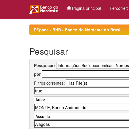
Página principal
Percorrer
Skip
navigation
DSpace - BNB - Banco do Nordeste do Brasil
Pesquisar
Pesquisar:
por
Filtros correntes: