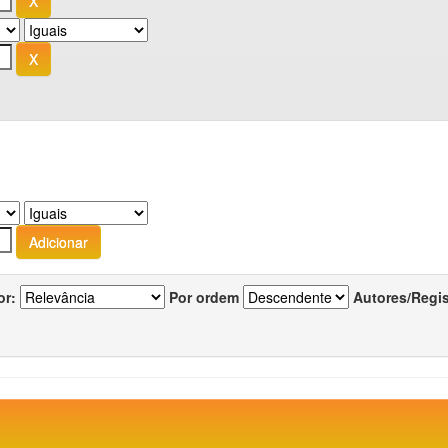
or:
Por ordem
Autores/Regi