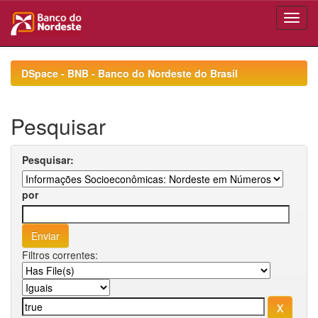
Skip
navigation
DSpace - BNB - Banco do Nordeste do Brasil
Pesquisar
Pesquisar:
por
Filtros correntes: