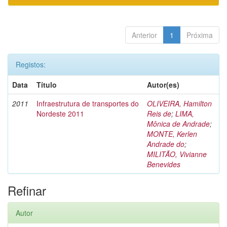
Anterior
1
Próxima
Registos:
Data
Título
Autor(es)
2011
Infraestrutura de transportes do
OLIVEIRA, Hamilton
Nordeste 2011
Reis de
;
LIMA,
Mônica de Andrade
;
MONTE, Kerlen
Andrade do
;
MILITÃO, Vivianne
Benevides
Refinar
Autor