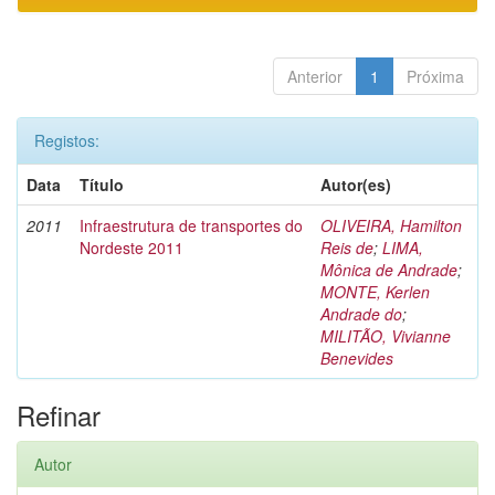
Anterior
1
Próxima
Registos:
Data
Título
Autor(es)
2011
Infraestrutura de transportes do
OLIVEIRA, Hamilton
Nordeste 2011
Reis de
;
LIMA,
Mônica de Andrade
;
MONTE, Kerlen
Andrade do
;
MILITÃO, Vivianne
Benevides
Refinar
Autor