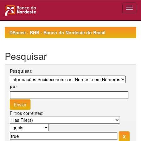
Skip
navigation
DSpace - BNB - Banco do Nordeste do Brasil
Pesquisar
Pesquisar:
por
Filtros correntes: