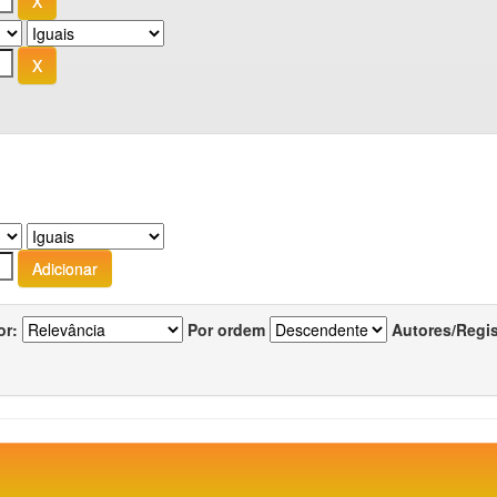
or:
Por ordem
Autores/Regi