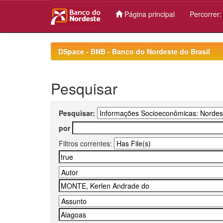
Página principal
Percorrer
Skip
navigation
DSpace - BNB - Banco do Nordeste do Brasil
Pesquisar
Pesquisar:
por
Filtros correntes: