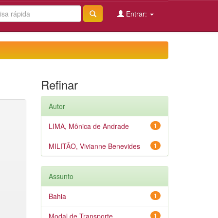
Entrar:
Refinar
Autor
LIMA, Mônica de Andrade
1
MILITÃO, Vivianne Benevides
1
Assunto
Bahia
1
Modal de Transporte
1