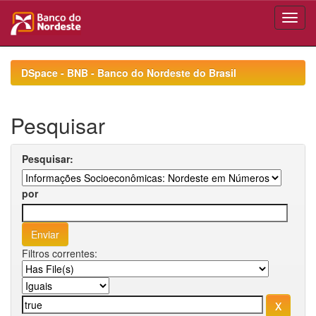
Skip
navigation
DSpace - BNB - Banco do Nordeste do Brasil
Pesquisar
Pesquisar:
por
Filtros correntes: