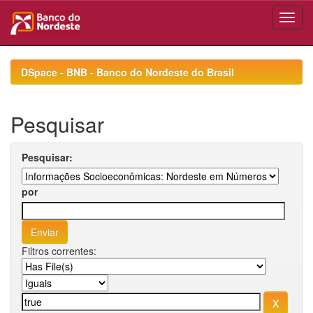
Skip
navigation
DSpace - BNB - Banco do Nordeste do Brasil
Pesquisar
Pesquisar:
por
Filtros correntes: