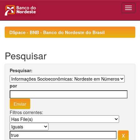
Skip
navigation
DSpace - BNB - Banco do Nordeste do Brasil
Pesquisar
Pesquisar:
por
Filtros correntes: