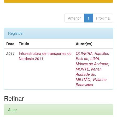
Anterior
1
Próxima
Registos:
Data
Título
Autor(es)
2011
Infraestrutura de transportes do
OLIVEIRA, Hamilton
Nordeste 2011
Reis de
;
LIMA,
Mônica de Andrade
;
MONTE, Kerlen
Andrade do
;
MILITÃO, Vivianne
Benevides
Refinar
Autor