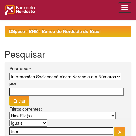
Skip
navigation
DSpace - BNB - Banco do Nordeste do Brasil
Pesquisar
Pesquisar:
por
Filtros correntes: