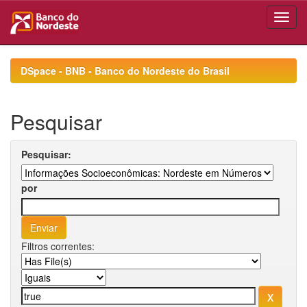
Skip
navigation
DSpace - BNB - Banco do Nordeste do Brasil
Pesquisar
Pesquisar:
por
Filtros correntes: