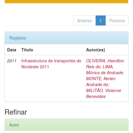
Anterior
1
Próxima
Registos:
Data
Título
Autor(es)
2011
Infraestrutura de transportes do
OLIVEIRA, Hamilton
Nordeste 2011
Reis de
;
LIMA,
Mônica de Andrade
;
MONTE, Kerlen
Andrade do
;
MILITÃO, Vivianne
Benevides
Refinar
Autor