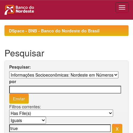
Skip
navigation
DSpace - BNB - Banco do Nordeste do Brasil
Pesquisar
Pesquisar:
por
Filtros correntes: