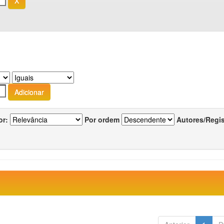
or:
Por ordem
Autores/Regi