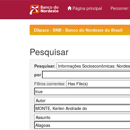
Página principal
Percorrer
Skip
navigation
DSpace - BNB - Banco do Nordeste do Brasil
Pesquisar
Pesquisar:
por
Filtros correntes: