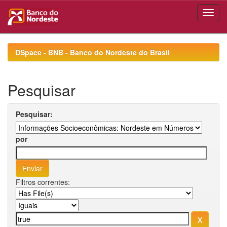
Skip
navigation
DSpace - BNB - Banco do Nordeste do Brasil
Pesquisar
Pesquisar:
por
Filtros correntes: