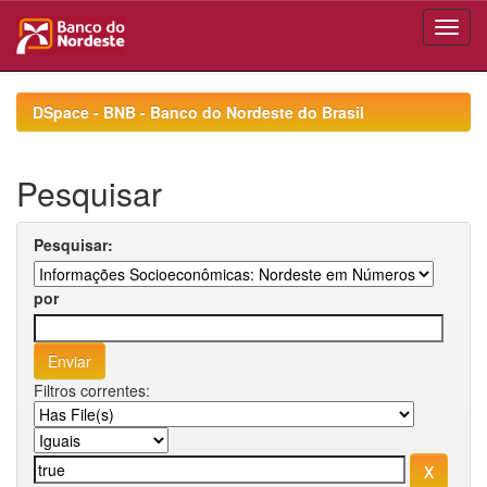
Skip
navigation
DSpace - BNB - Banco do Nordeste do Brasil
Pesquisar
Pesquisar:
por
Filtros correntes: