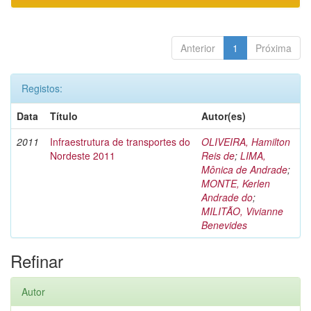
Anterior
1
Próxima
Registos:
Data
Título
Autor(es)
2011
Infraestrutura de transportes do
OLIVEIRA, Hamilton
Nordeste 2011
Reis de
;
LIMA,
Mônica de Andrade
;
MONTE, Kerlen
Andrade do
;
MILITÃO, Vivianne
Benevides
Refinar
Autor