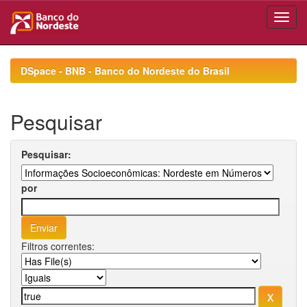
Skip
navigation
DSpace - BNB - Banco do Nordeste do Brasil
Pesquisar
Pesquisar:
por
Filtros correntes: