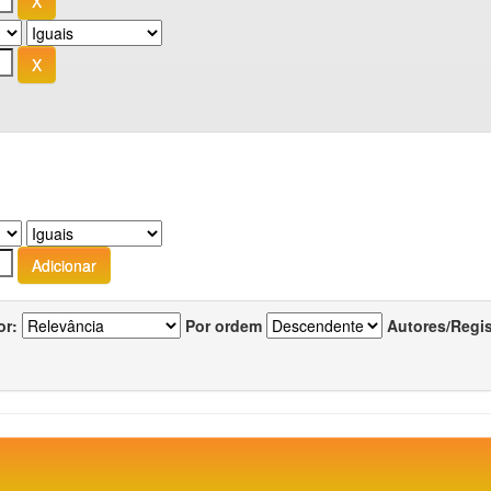
or:
Por ordem
Autores/Regi