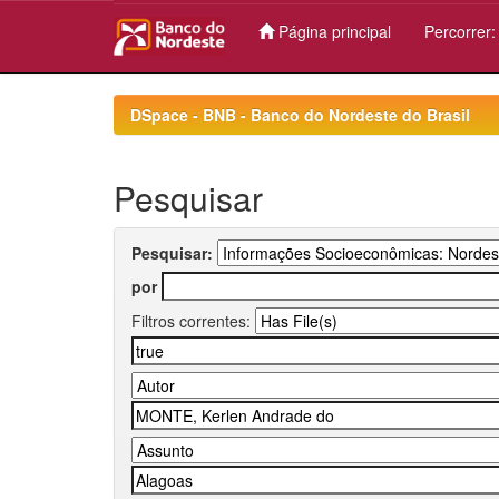
Página principal
Percorrer
Skip
navigation
DSpace - BNB - Banco do Nordeste do Brasil
Pesquisar
Pesquisar:
por
Filtros correntes: