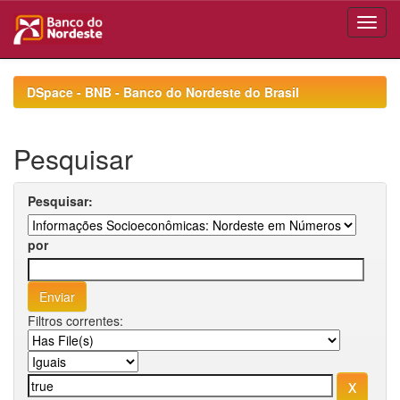
Skip
navigation
DSpace - BNB - Banco do Nordeste do Brasil
Pesquisar
Pesquisar:
por
Filtros correntes: