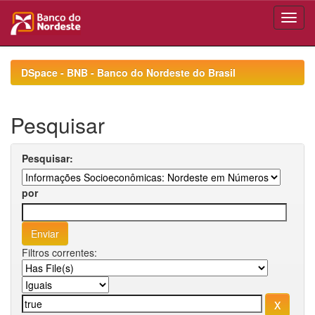
Skip
navigation
DSpace - BNB - Banco do Nordeste do Brasil
Pesquisar
Pesquisar:
por
Filtros correntes: