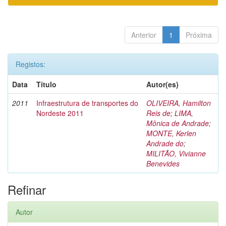
Anterior
1
Próxima
Registos:
Data
Título
Autor(es)
2011
Infraestrutura de transportes do
OLIVEIRA, Hamilton
Nordeste 2011
Reis de
;
LIMA,
Mônica de Andrade
;
MONTE, Kerlen
Andrade do
;
MILITÃO, Vivianne
Benevides
Refinar
Autor