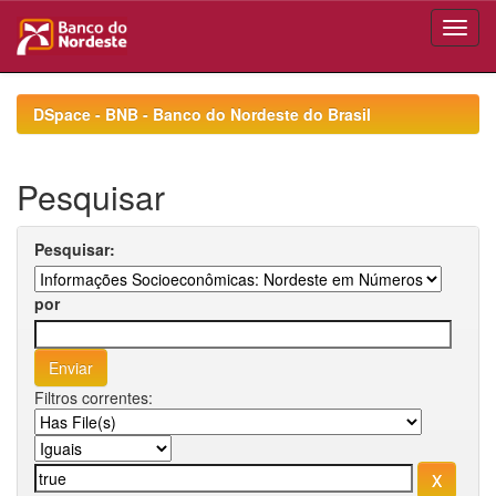
Skip
navigation
DSpace - BNB - Banco do Nordeste do Brasil
Pesquisar
Pesquisar:
por
Filtros correntes: