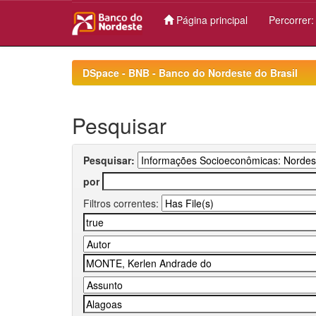
Página principal
Percorrer
Skip
navigation
DSpace - BNB - Banco do Nordeste do Brasil
Pesquisar
Pesquisar:
por
Filtros correntes: