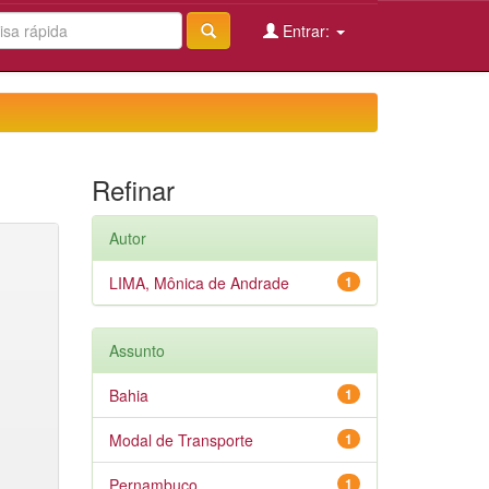
Entrar:
Refinar
Autor
LIMA, Mônica de Andrade
1
Assunto
Bahia
1
Modal de Transporte
1
Pernambuco
1