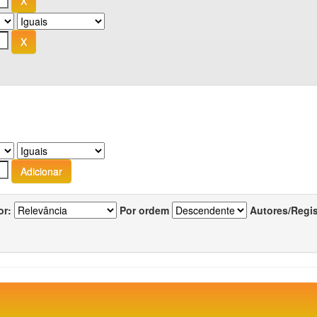
or:
Por ordem
Autores/Regi