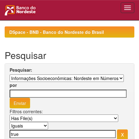
Skip
navigation
DSpace - BNB - Banco do Nordeste do Brasil
Pesquisar
Pesquisar:
por
Filtros correntes: