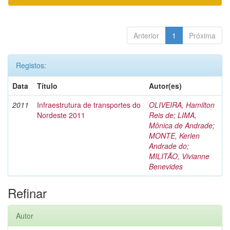
Anterior
1
Próxima
Registos:
Data
Título
Autor(es)
2011
Infraestrutura de transportes do
OLIVEIRA, Hamilton
Nordeste 2011
Reis de
;
LIMA,
Mônica de Andrade
;
MONTE, Kerlen
Andrade do
;
MILITÃO, Vivianne
Benevides
Refinar
Autor