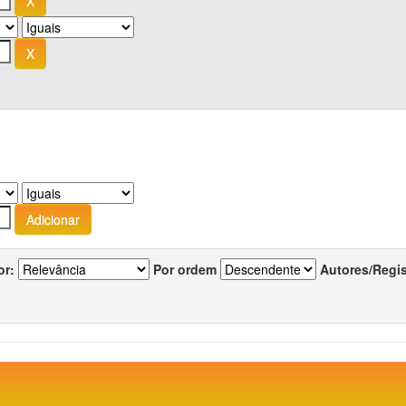
or:
Por ordem
Autores/Regi