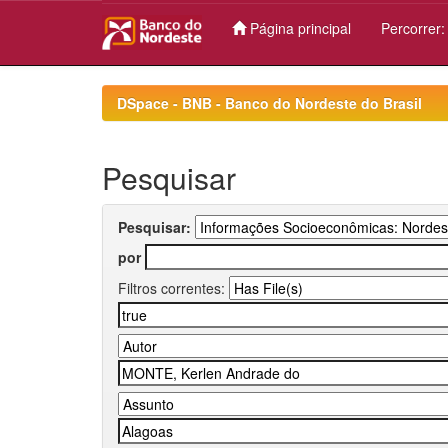
Página principal
Percorrer
Skip
navigation
DSpace - BNB - Banco do Nordeste do Brasil
Pesquisar
Pesquisar:
por
Filtros correntes: