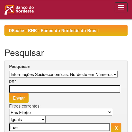
Skip
navigation
DSpace - BNB - Banco do Nordeste do Brasil
Pesquisar
Pesquisar:
por
Filtros correntes: