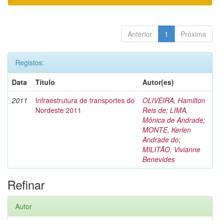
Anterior
1
Próxima
Registos:
Data
Título
Autor(es)
2011
Infraestrutura de transportes do
OLIVEIRA, Hamilton
Nordeste 2011
Reis de
;
LIMA,
Mônica de Andrade
;
MONTE, Kerlen
Andrade do
;
MILITÃO, Vivianne
Benevides
Refinar
Autor