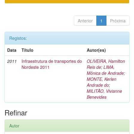
Anterior
1
Próxima
Registos:
Data
Título
Autor(es)
2011
Infraestrutura de transportes do
OLIVEIRA, Hamilton
Nordeste 2011
Reis de
;
LIMA,
Mônica de Andrade
;
MONTE, Kerlen
Andrade do
;
MILITÃO, Vivianne
Benevides
Refinar
Autor