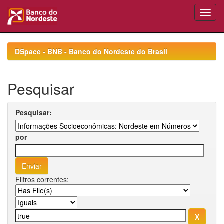
Skip
navigation
DSpace - BNB - Banco do Nordeste do Brasil
Pesquisar
Pesquisar:
por
Filtros correntes: