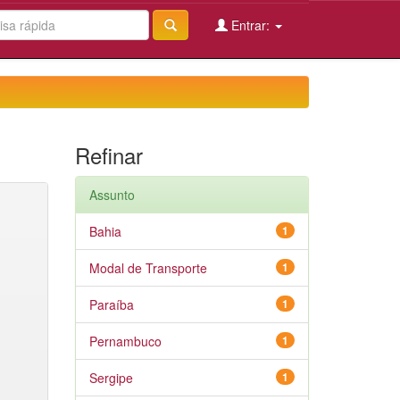
Entrar:
Refinar
Assunto
Bahia
1
Modal de Transporte
1
Paraíba
1
Pernambuco
1
Sergipe
1