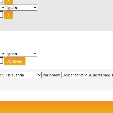
or:
Por ordem
Autores/Regi