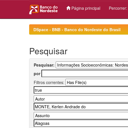
Página principal
Percorrer
Skip
navigation
DSpace - BNB - Banco do Nordeste do Brasil
Pesquisar
Pesquisar:
por
Filtros correntes: