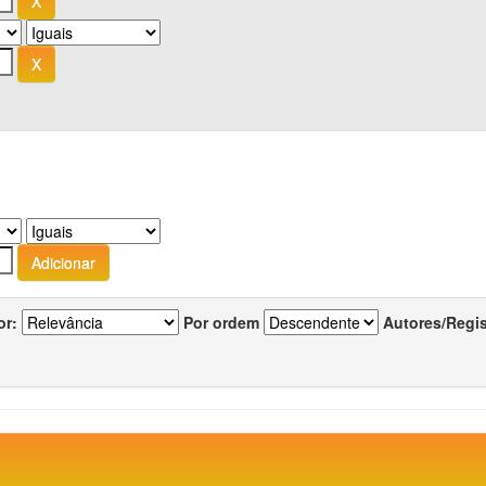
or:
Por ordem
Autores/Regi