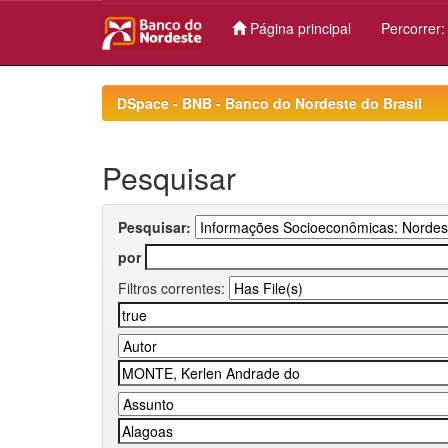
Página principal
Percorrer
Skip
navigation
DSpace - BNB - Banco do Nordeste do Brasil
Pesquisar
Pesquisar:
por
Filtros correntes: