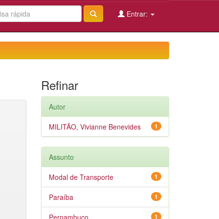
Entrar:
Refinar
Autor
MILITÃO, Vivianne Benevides
1
Assunto
Modal de Transporte
1
Paraíba
1
Pernambuco
1