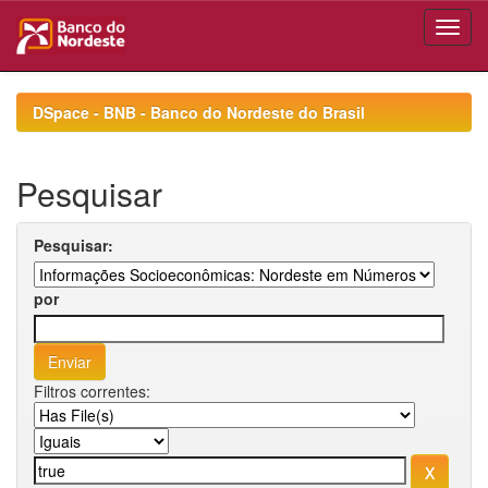
Skip
navigation
DSpace - BNB - Banco do Nordeste do Brasil
Pesquisar
Pesquisar:
por
Filtros correntes: