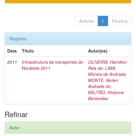
Anterior
1
Próxima
Registos:
Data
Título
Autor(es)
2011
Infraestrutura de transportes do
OLIVEIRA, Hamilton
Nordeste 2011
Reis de
;
LIMA,
Mônica de Andrade
;
MONTE, Kerlen
Andrade do
;
MILITÃO, Vivianne
Benevides
Refinar
Autor