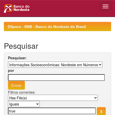
Skip
navigation
DSpace - BNB - Banco do Nordeste do Brasil
Pesquisar
Pesquisar:
por
Filtros correntes: