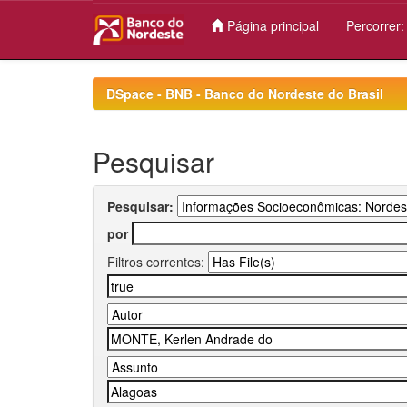
Página principal
Percorrer
Skip
navigation
DSpace - BNB - Banco do Nordeste do Brasil
Pesquisar
Pesquisar:
por
Filtros correntes: