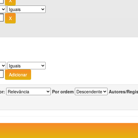
or:
Por ordem
Autores/Regi