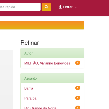
Entrar:
Refinar
Autor
MILITÃO, Vivianne Benevides
1
Assunto
Bahia
1
Paraíba
1
Rio Grande do Norte
1