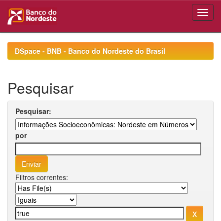
Skip
navigation
DSpace - BNB - Banco do Nordeste do Brasil
Pesquisar
Pesquisar:
por
Filtros correntes: