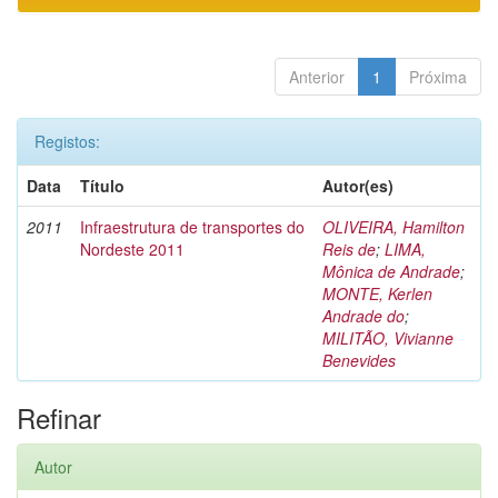
Anterior
1
Próxima
Registos:
Data
Título
Autor(es)
2011
Infraestrutura de transportes do
OLIVEIRA, Hamilton
Nordeste 2011
Reis de
;
LIMA,
Mônica de Andrade
;
MONTE, Kerlen
Andrade do
;
MILITÃO, Vivianne
Benevides
Refinar
Autor