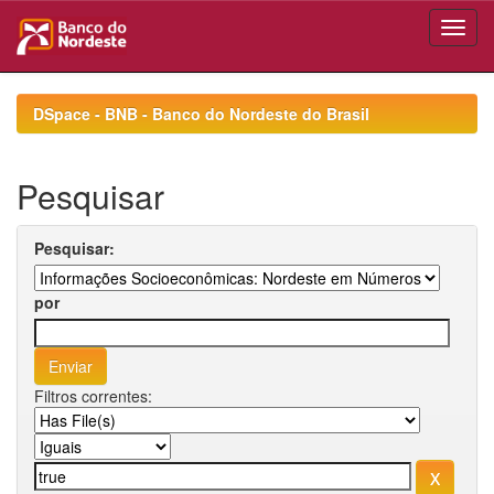
Skip
navigation
DSpace - BNB - Banco do Nordeste do Brasil
Pesquisar
Pesquisar:
por
Filtros correntes: