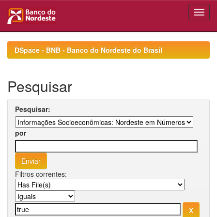
Skip
navigation
DSpace - BNB - Banco do Nordeste do Brasil
Pesquisar
Pesquisar:
por
Filtros correntes: