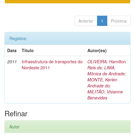
Anterior
1
Próxima
Registos:
Data
Título
Autor(es)
2011
Infraestrutura de transportes do
OLIVEIRA, Hamilton
Nordeste 2011
Reis de
;
LIMA,
Mônica de Andrade
;
MONTE, Kerlen
Andrade do
;
MILITÃO, Vivianne
Benevides
Refinar
Autor