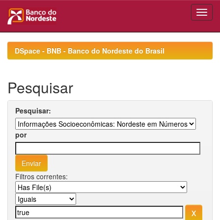
Skip
navigation
DSpace - BNB - Banco do Nordeste do Brasil
Pesquisar
Pesquisar:
por
Filtros correntes: