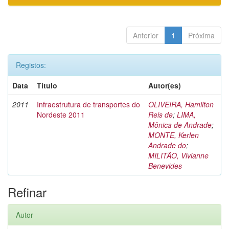
Anterior
1
Próxima
Registos:
Data
Título
Autor(es)
2011
Infraestrutura de transportes do
OLIVEIRA, Hamilton
Nordeste 2011
Reis de
;
LIMA,
Mônica de Andrade
;
MONTE, Kerlen
Andrade do
;
MILITÃO, Vivianne
Benevides
Refinar
Autor