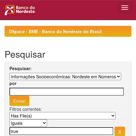
Skip
navigation
DSpace - BNB - Banco do Nordeste do Brasil
Pesquisar
Pesquisar:
por
Filtros correntes: