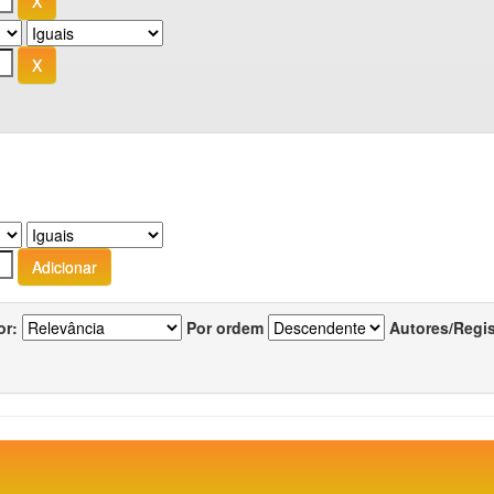
or:
Por ordem
Autores/Regi