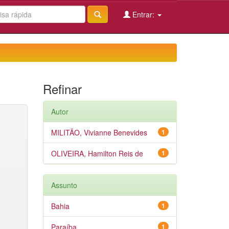
Entrar:
Refinar
Autor
MILITÃO, Vivianne Benevides
1
OLIVEIRA, Hamilton Reis de
1
Assunto
Bahia
1
Paraíba
1