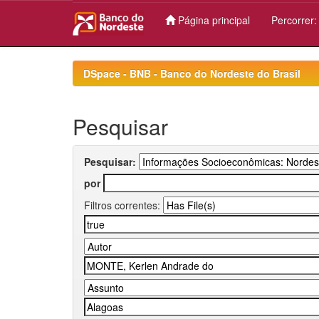
Página principal
Percorrer
Skip
navigation
DSpace - BNB - Banco do Nordeste do Brasil
Pesquisar
Pesquisar:
por
Filtros correntes: