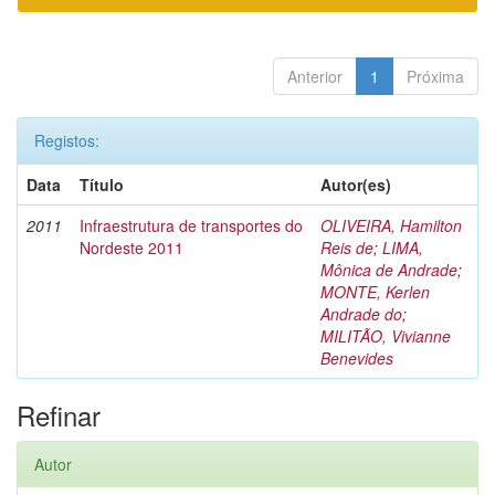
Anterior
1
Próxima
Registos:
Data
Título
Autor(es)
2011
Infraestrutura de transportes do
OLIVEIRA, Hamilton
Nordeste 2011
Reis de
;
LIMA,
Mônica de Andrade
;
MONTE, Kerlen
Andrade do
;
MILITÃO, Vivianne
Benevides
Refinar
Autor