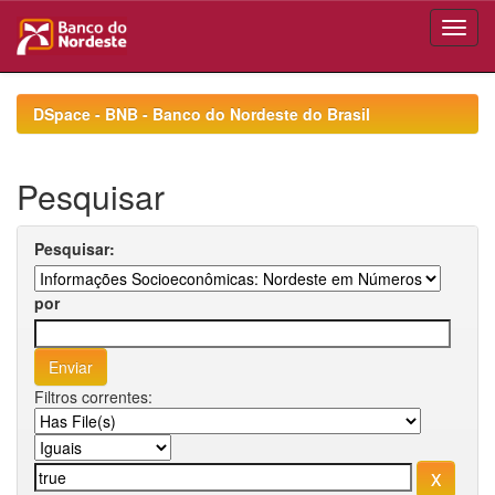
Skip
navigation
DSpace - BNB - Banco do Nordeste do Brasil
Pesquisar
Pesquisar:
por
Filtros correntes: