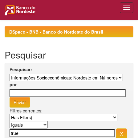
Skip
navigation
DSpace - BNB - Banco do Nordeste do Brasil
Pesquisar
Pesquisar:
por
Filtros correntes: