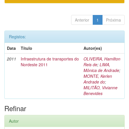
Anterior
1
Próxima
Registos:
Data
Título
Autor(es)
2011
Infraestrutura de transportes do
OLIVEIRA, Hamilton
Nordeste 2011
Reis de
;
LIMA,
Mônica de Andrade
;
MONTE, Kerlen
Andrade do
;
MILITÃO, Vivianne
Benevides
Refinar
Autor