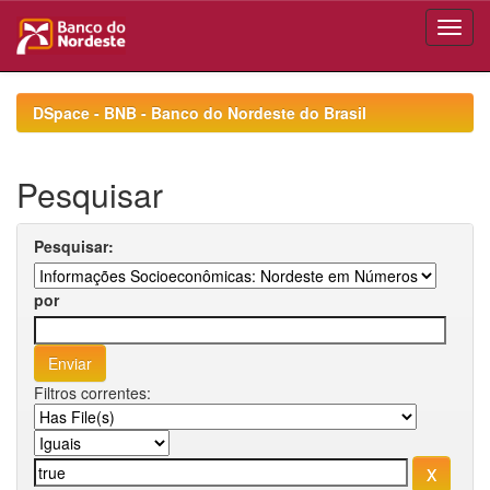
Skip
navigation
DSpace - BNB - Banco do Nordeste do Brasil
Pesquisar
Pesquisar:
por
Filtros correntes: