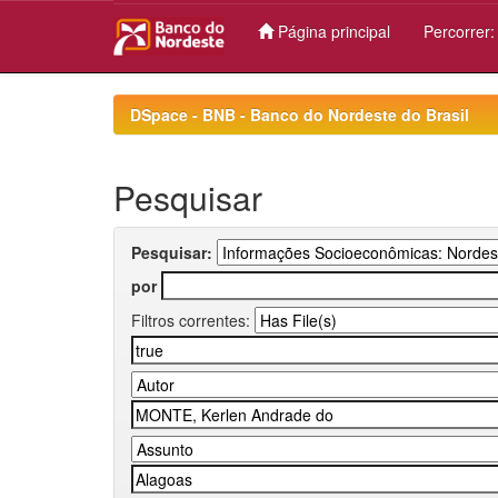
Página principal
Percorrer
Skip
navigation
DSpace - BNB - Banco do Nordeste do Brasil
Pesquisar
Pesquisar:
por
Filtros correntes: