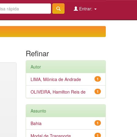
Entrar:
Refinar
Autor
LIMA, Mônica de Andrade
1
OLIVEIRA, Hamilton Reis de
1
Assunto
Bahia
1
Modal de Transporte
1