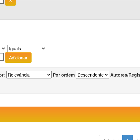
or:
Por ordem
Autores/Regi