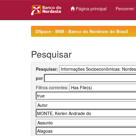
Página principal
Percorrer
Skip
navigation
DSpace - BNB - Banco do Nordeste do Brasil
Pesquisar
Pesquisar:
por
Filtros correntes: