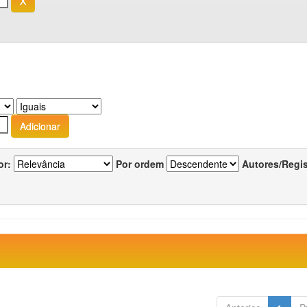
or:
Por ordem
Autores/Regi