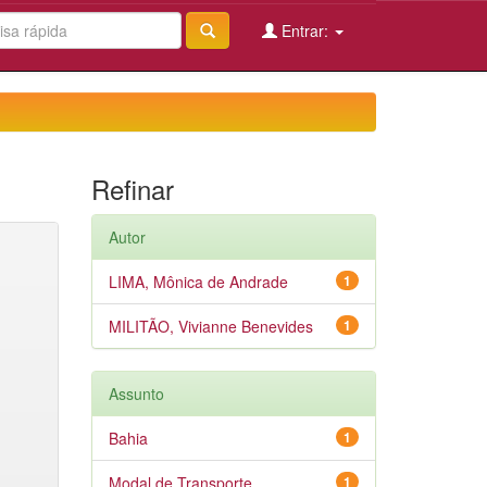
Entrar:
Refinar
Autor
LIMA, Mônica de Andrade
1
MILITÃO, Vivianne Benevides
1
Assunto
Bahia
1
Modal de Transporte
1