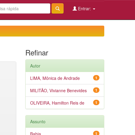
Entrar:
Refinar
Autor
LIMA, Mônica de Andrade
1
MILITÃO, Vivianne Benevides
1
OLIVEIRA, Hamilton Reis de
1
Assunto
Bahia
1