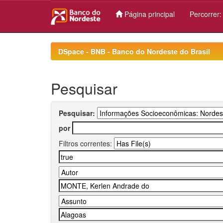
Página principal
Percorrer
Skip
navigation
DSpace - BNB - Banco do Nordeste do Brasil
Pesquisar
Pesquisar:
por
Filtros correntes: