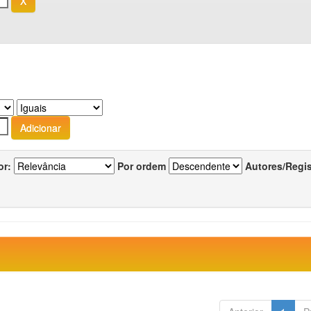
or:
Por ordem
Autores/Regi