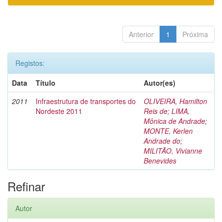
Anterior
1
Próxima
Registos:
Data
Título
Autor(es)
2011
Infraestrutura de transportes do
OLIVEIRA, Hamilton
Nordeste 2011
Reis de
;
LIMA,
Mônica de Andrade
;
MONTE, Kerlen
Andrade do
;
MILITÃO, Vivianne
Benevides
Refinar
Autor