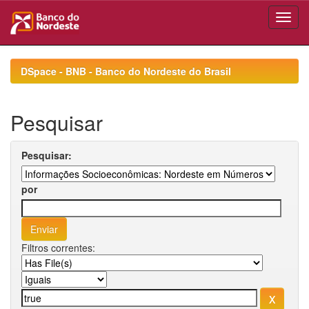
Skip
navigation
DSpace - BNB - Banco do Nordeste do Brasil
Pesquisar
Pesquisar:
por
Filtros correntes: