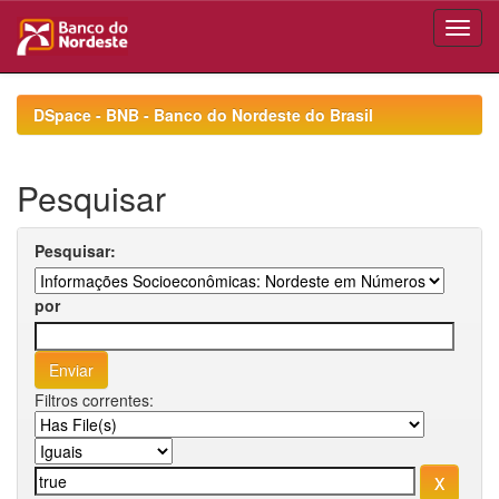
Skip
navigation
DSpace - BNB - Banco do Nordeste do Brasil
Pesquisar
Pesquisar:
por
Filtros correntes: