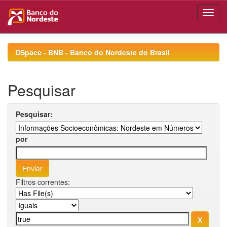
Skip
navigation
DSpace - BNB - Banco do Nordeste do Brasil
Pesquisar
Pesquisar:
por
Filtros correntes: